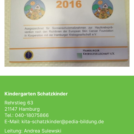
Kindergarten Schatzkinder
Rehrstieg 63
21147 Hamburg
Tel.: 040-18075866
E-Mail:
kita-schatzkinder@pedia-bildung.de
Leitung: Andrea Sulewski