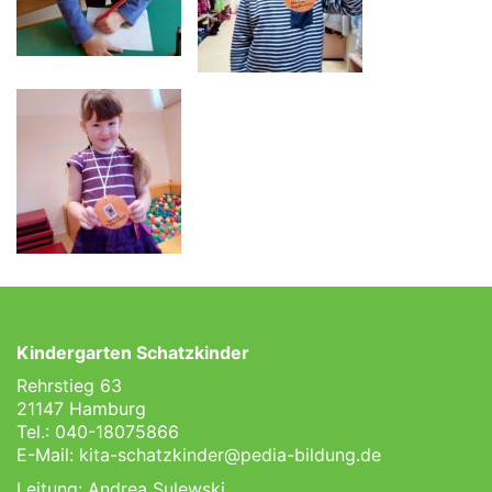
Kindergarten Schatzkinder
Rehrstieg 63
21147 Hamburg
Tel.: 040-18075866
E-Mail:
kita-schatzkinder@pedia-bildung.de
Leitung: Andrea Sulewski